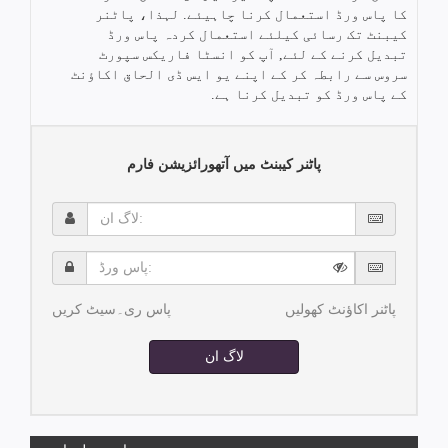
کا پاس ورڈ استعمال کرنا چاہیئے. لہذا، پاٹنر
کیبنٹ تک رسائی کیلئے استعمال کردہ پاس ورڈ
تبدیل کرنے کے لئے, آپ کو انسٹا فاریکس سپورٹ
سروس سے رابطہ کر کے اپنے یو ایس ڈی الحاق اکاؤنٹ
کے پاس ورڈ کو تبدیل کرنا ہے.
پاٹنر کیبنٹ میں آتھورائزیشن فارم
لاگ
ان:
پاس
ورڈ:
پاٹنر اکاؤنٹ کھولیں
پاس ری۔سیٹ کریں
لاگ ان