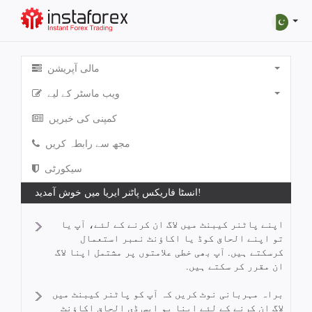
مالی آپریشن
ویب ماسٹر کے لیے
کمپنی کی خبریں
مجھ سے رابطہ کریں
سیکورٹی
انسٹا فاریکس پاٹنر ایریا میں خوش آمدید!
اپنے پاٹنر کیبنٹ میں لاگ ان کرنے کے لئے، آپ یا
تو اپنے الحاق کوڈ یا اکاؤنٹ نمبر استعمال
کرسکتے ہیں. آپ بھی خطی علامتوں پر مشتمل اپنا لاگ
ان مقرر کر سکتے ہیں.
براہ مہربانی نوٹ کریں کہ آپ کو پاٹنر کیبنٹ میں
لاگ ان کرنے کے لئے اپنا یو ایس ڈی الحاق اکاؤنٹ